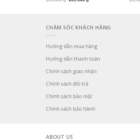
hiện
gốc
hiện
tại
là:
tại
 ₫.
là:
285.000 ₫.
là:
385.000 ₫.
265.000 ₫.
CHĂM SÓC KHÁCH HÀNG
Hướng dẫn mua hàng
Hướng dẫn thanh toán
Chính sách giao nhận
Chính sách đổi trả
Chính sách bảo mật
Chính sách bảo hành
ABOUT US