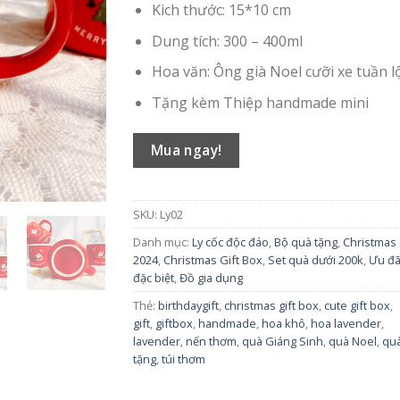
165.000 ₫.
là:
Kich thước: 15*10 cm
155.00
Dung tích: 300 – 400ml
Hoa văn: Ông già Noel cưỡi xe tuần l
Tặng kèm Thiệp handmade mini
Mua ngay!
SKU:
Ly02
Danh mục:
Ly cốc độc đáo
,
Bộ quà tặng
,
Christmas
2024
,
Christmas Gift Box
,
Set quà dưới 200k
,
Ưu đã
đặc biệt
,
Đồ gia dụng
Thẻ:
birthdaygift
,
christmas gift box
,
cute gift box
,
gift
,
giftbox
,
handmade
,
hoa khô
,
hoa lavender
,
lavender
,
nến thơm
,
quà Giáng Sinh
,
quà Noel
,
qu
tặng
,
túi thơm