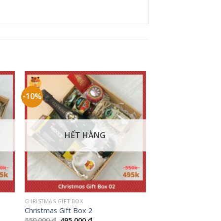
-10%
HẾT HÀNG
+
CHRISTMAS GIFT BOX
Christmas Gift Box 2
Giá
Giá
550.000
₫
495.000
₫