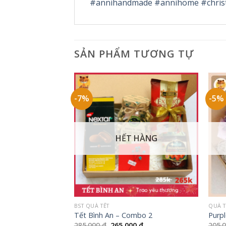
#annihandmade
#annihome
#chri
SẢN PHẨM TƯƠNG TỰ
-7%
-5%
 HÀNG
HẾT HÀNG
+
+
BST QUÀ TẾT
QUÀ T
Tết Bình An – Combo 2
Purpl
Giá
Giá
Giá
00
₫
285.000
₫
265.000
₫
205.