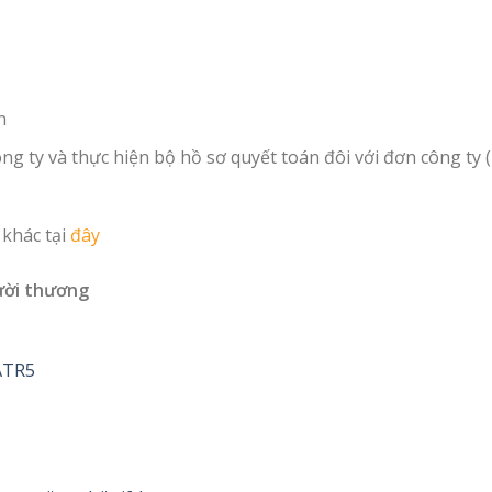
n
g ty và thực hiện bộ hồ sơ quyết toán đôi với đơn công ty 
khác tại
đây
ười thương
7ATR5