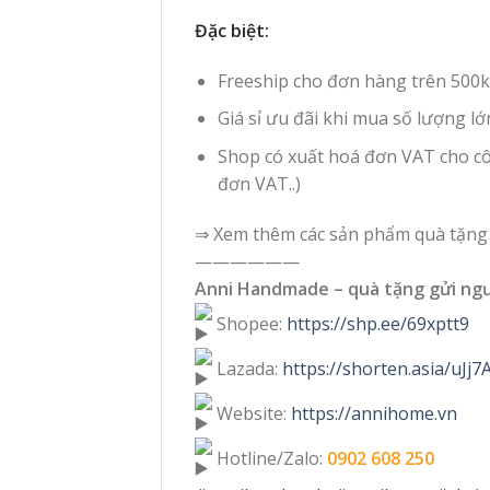
Đặc biệt:
Freeship cho đơn hàng trên 500k
Giá sỉ ưu đãi khi mua số lượng lớ
Shop có xuất hoá đơn VAT cho côn
đơn VAT..)
⇒ Xem thêm các sản phẩm quà tặng 
——————
Anni Handmade – quà tặng gửi ng
Shopee:
https://shp.ee/69xptt9
Lazada:
https://shorten.asia/uJj
Website:
https://annihome.vn
Hotline/Zalo:
0902 608 250