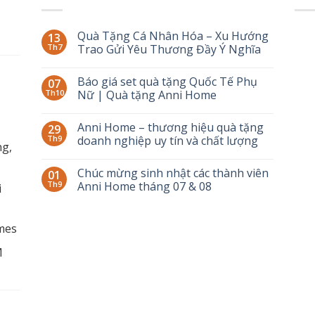
Quà Tặng Cá Nhân Hóa – Xu Hướng
13
Th7
Trao Gửi Yêu Thương Đầy Ý Nghĩa
Báo giá set quà tặng Quốc Tế Phụ
07
Th10
Nữ | Quà tặng Anni Home
Anni Home – thương hiệu quà tặng
29
Th9
doanh nghiệp uy tín và chất lượng
g,
Chúc mừng sinh nhật các thành viên
01
Th9
Anni Home tháng 07 & 08
i
mes
M