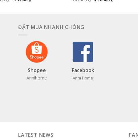
gốc
hiện
gốc
hiện
là:
tại
là:
tại
205.000 ₫.
là:
550.000 ₫.
là:
195.000 ₫.
495.000 ₫.
ĐẶT MUA NHANH CHÓNG
Shopee
Facebook
Annihome
Anni Home
LATEST NEWS
FA