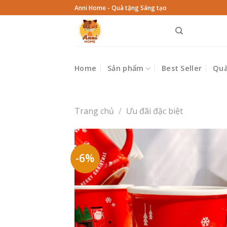
Skip
Anni Home - Quà tặng Sáng tạo
to
content
Home
Sản phẩm
Best Seller
Quà
Trang chủ
/
Ưu đãi đặc biệt
-6%