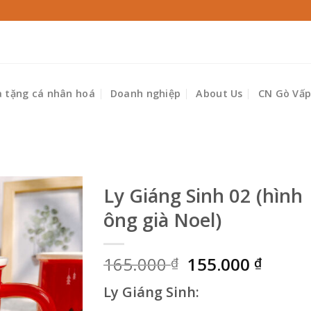
 tặng cá nhân hoá
Doanh nghiệp
About Us
CN Gò Vấ
Ly Giáng Sinh 02 (hình
ông già Noel)
Giá
Giá
165.000
155.000
₫
₫
gốc
hiện
Ly Giáng Sinh:
là:
tại