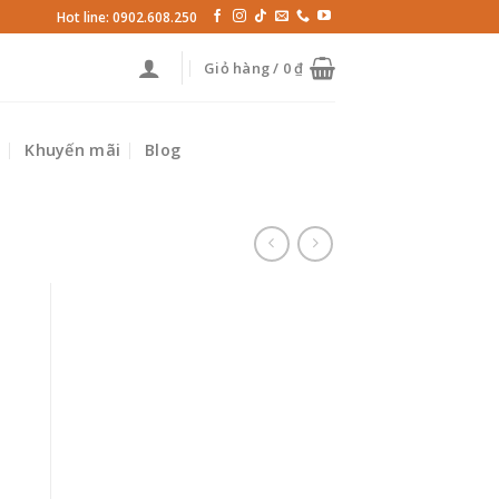
Hot line: 0902.608.250
Giỏ hàng /
0
₫
p
Khuyến mãi
Blog