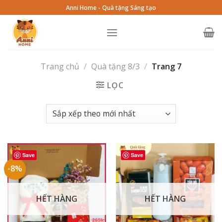
Skip
Anni Home - Quà tặng Sáng tạo
to
content
Trang chủ
/
Quà tặng 8/3
/
Trang 7
LỌC
Save
Save
-8%
HẾT HÀNG
HẾT HÀNG