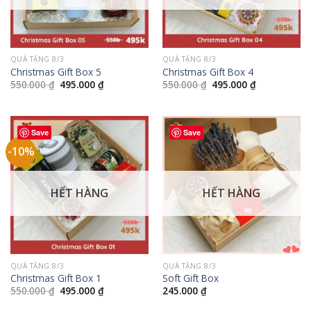
QUÀ TẶNG 8/3
QUÀ TẶNG 8/3
Christmas Gift Box 5
Christmas Gift Box 4
Giá
Giá
Giá
Giá
550.000
₫
495.000
₫
550.000
₫
495.000
₫
gốc
hiện
gốc
hiện
là:
tại
là:
tại
550.000 ₫.
là:
550.000 ₫.
là:
495.000 ₫.
495.000 ₫.
Save
Save
-10%
HẾT HÀNG
HẾT HÀNG
QUÀ TẶNG 8/3
QUÀ TẶNG 8/3
Christmas Gift Box 1
Soft Gift Box
Giá
Giá
550.000
₫
495.000
₫
245.000
₫
gốc
hiện
là:
tại