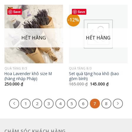
550.000 ₫.
là:
495.000 ₫.
Save
Save
-12%
HẾT HÀNG
HẾT HÀNG
QUÀ TẶNG 8/3
QUÀ TẶNG 8/3
Hoa Lavender khô size M
Set quà tặng hoa khô (bao
(hàng nhập Pháp)
gồm bình)
Giá
Giá
250.000
₫
165.000
₫
145.000
₫
gốc
hiện
là:
tại
165.000 ₫.
là:
145.000 ₫.
1
2
3
4
5
6
7
8
CHĂM SÓC KHÁCH HÀNG