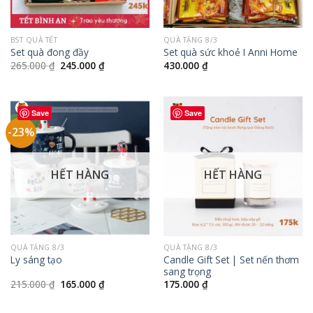
BST QUÀ TẾT
QUÀ TẶNG 8/3
Set quà đong đầy
Set quà sức khoẻ I Anni Home
Giá
Giá
265.000
₫
245.000
₫
430.000
₫
gốc
hiện
là:
tại
265.000 ₫.
là:
245.000 ₫.
Save
Save
-23%
HẾT HÀNG
HẾT HÀNG
QUÀ TẶNG 8/3
QUÀ TẶNG 8/3
Candle Gift Set | Set nến thơm
Ly sáng tạo
sang trọng
Giá
Giá
215.000
₫
165.000
₫
175.000
₫
gốc
hiện
là:
tại
215.000 ₫.
là: