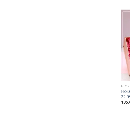
+
FLOR
Flor
22.5
135