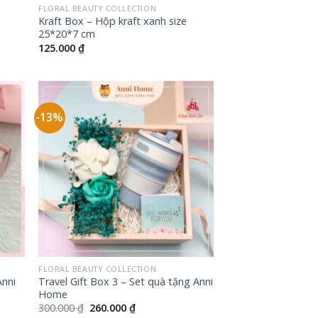
FLORAL BEAUTY COLLECTION
Kraft Box – Hộp kraft xanh size
25*20*7 cm
125.000
₫
-13%
+
FLORAL BEAUTY COLLECTION
Anni
Travel Gift Box 3 – Set quà tặng Anni
Home
Giá
Giá
300.000
₫
260.000
₫
gốc
hiện