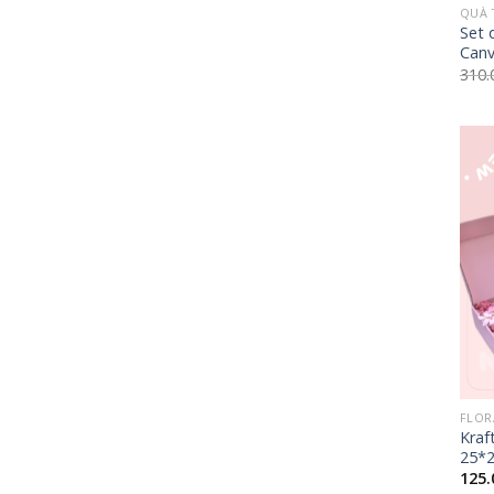
QUÀ 
Set 
Canv
310
+
FLOR
Kraf
25*
125