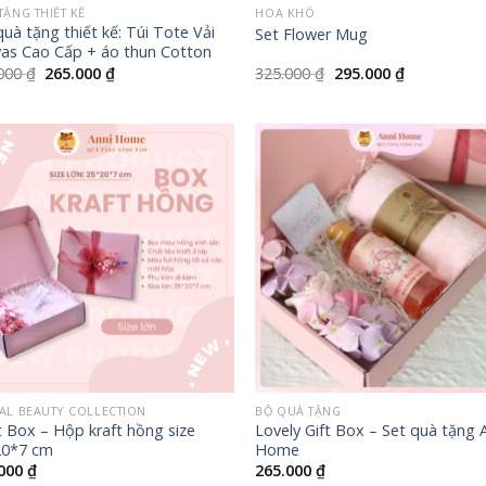
TẶNG THIẾT KẾ
HOA KHÔ
quà tặng thiết kế: Túi Tote Vải
Set Flower Mug
as Cao Cấp + áo thun Cotton
Giá
Giá
Giá
Giá
.000
₫
265.000
₫
325.000
₫
295.000
₫
gốc
hiện
gốc
hiện
là:
tại
là:
tại
310.000 ₫.
là:
325.000 ₫.
là:
265.000 ₫.
295.000 ₫.
+
AL BEAUTY COLLECTION
BỘ QUÀ TẶNG
t Box – Hộp kraft hồng size
Lovely Gift Box – Set quà tặng 
20*7 cm
Home
.000
₫
265.000
₫