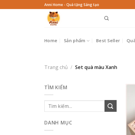
Skip
Anni Home - Quà tặng Sáng tạo
to
content
Home
Sản phẩm
Best Seller
Quà
Trang chủ
/
Set quà màu Xanh
TÌM KIẾM
Tìm
kiếm:
DANH MỤC