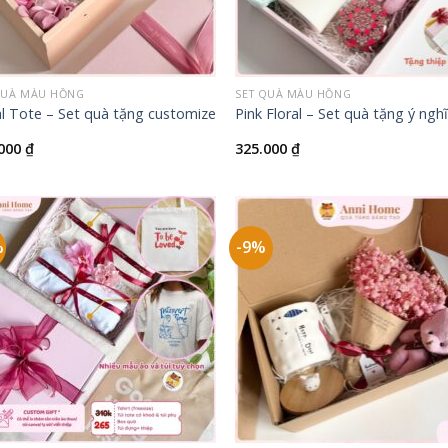
+
QUÀ MÀU HỒNG
SET QUÀ MÀU HỒNG
al Tote – Set quà tặng customize
Pink Floral – Set quà tặng ý ngh
.000
₫
325.000
₫
%
-9%
+