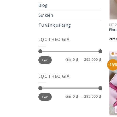
Blog
Sự kiện
+
Tư vấn quà tặng
SET 
Flor
205
LỌC THEO GIÁ
Giá
Giá
Giá:
0 ₫
—
395.000 ₫
Lọc
tối
tối
thiểu
đa
-15
LỌC THEO GIÁ
Giá
Giá
Giá:
0 ₫
—
395.000 ₫
Lọc
tối
tối
thiểu
đa
+