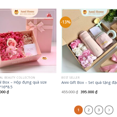
-13%
+
AL BEAUTY COLLECTION
BEST SELLER
al Box – Hộp đựng quà size
Anni Gift Box – Set quà tặng đặ
*16*8.5
Giá
Giá
.000
₫
455.000
₫
395.000
₫
gốc
hiện
là:
tại
455.000 ₫.
là:
395.000 ₫.
1
2
3