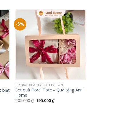
là:
tại
300.000 ₫.
là:
260.000 ₫.
-5%
+
FLORAL BEAUTY COLLECTION
Set quà Floral Tote – Quà tặng Anni
c biệt
Home
Giá
Giá
205.000
₫
195.000
₫
gốc
hiện
là:
tại
205.000 ₫.
là:
195.000 ₫.