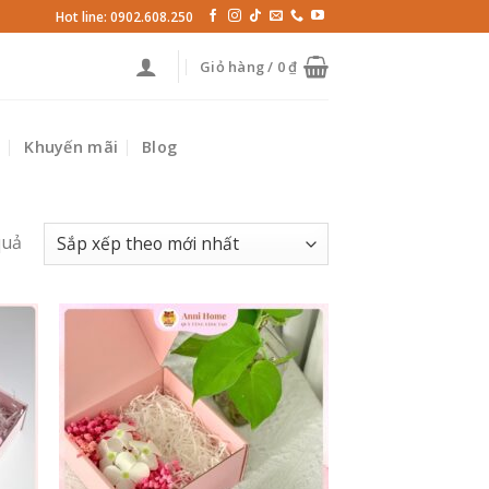
Hot line: 0902.608.250
Giỏ hàng /
0
₫
p
Khuyến mãi
Blog
quả