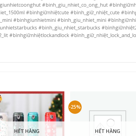
giunhietcoonghut #binh_giu_nhiet_co_ong_hut #bìnhgiữnh
et_1500ml #bìnhgiữnhiệtcute #bình_giữ_nhiệt_cute #binhg
_mini #binhgiunhietmini #binh_giu_nhiet_mini #bìnhgiữnh
nhietstarbucks #binh_giu_nhiet_starbucks #bìnhgiữnhiệt2l
2_lit #bìnhgiữnhiệtlockandlock #bình_giữ_nhiệt_lock_and_l
-25%
HẾT HÀNG
HẾT HÀNG