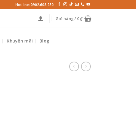
Hot line: 0902.608.250
Giỏ hàng /
0
₫
p
Khuyến mãi
Blog