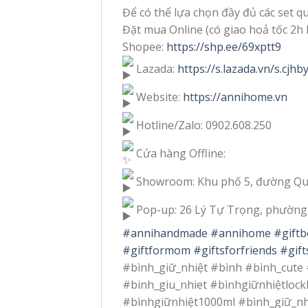
Để có thể lựa chọn đầy đủ các set 
Đặt mua Online (có giao hoả tốc 2h
Shopee:
https://shp.ee/69xptt9
Lazada:
https://s.lazada.vn/s.cjhb
Website:
https://annihome.vn
Hotline/Zalo: 0902.608.250
Cửa hàng Offline:
Showroom: Khu phố 5, đường Qu
Pop-up: 26 Lý Tự Trọng, phường 
#annihandmade
#annihome
#giftb
#giftformom
#giftsforfriends
#gift
#bình_giữ_nhiệt #bình #bình_cute
#binh_giu_nhiet #bìnhgiữnhiệtlockl
#bìnhgiữnhiệt1000ml #bình_giữ_nh