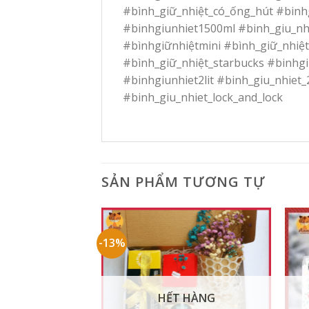
#bình_giữ_nhiệt_có_ống_hút #binh
#binhgiunhiet1500ml #binh_giu_nhi
#bìnhgiữnhiệtmini #bình_giữ_nhiệt
#bình_giữ_nhiệt_starbucks #binhgiu
#binhgiunhiet2lit #binh_giu_nhiet_
#binh_giu_nhiet_lock_and_lock
SẢN PHẨM TƯƠNG TỰ
-13%
HẾT HÀNG