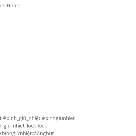
nni Home:
 #bình_giữ_nhiệt #binhgiunhiet
_giu_nhiet_lock_lock
 #bìnhgiữnhiệtcóốnghút