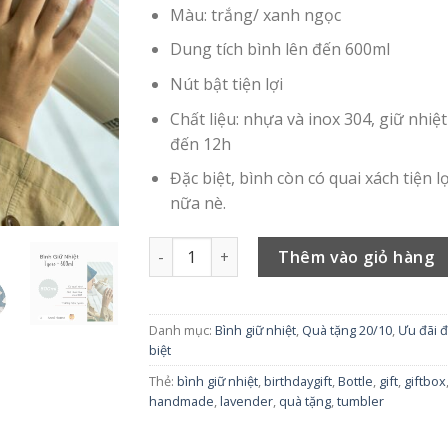
225.000 ₫.
là:
Màu: trắng/ xanh ngọc
195.00
Dung tích bình lên đến 600ml
Nút bật tiện lợi
Chất liệu: nhựa và inox 304, giữ nhiệt
đến 12h
Đặc biệt, bình còn có quai xách tiện lợ
nữa nè.
Bình Giữ Nhiệt Tyeso 600ml | Anni Home 
Thêm vào giỏ hàng
Danh mục:
Bình giữ nhiệt
,
Quà tặng 20/10
,
Ưu đãi 
biệt
Thẻ:
bình giữ nhiệt
,
birthdaygift
,
Bottle
,
gift
,
giftbox
handmade
,
lavender
,
quà tặng
,
tumbler