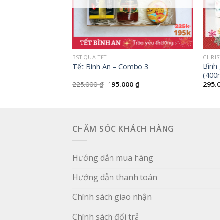
+
+
BST QUÀ TẾT
CHRIS
Bình 
Tết Bình An – Combo 3
(400
Giá
Giá
225.000
₫
195.000
₫
295.
gốc
hiện
là:
tại
225.000 ₫.
là:
195.000 ₫.
CHĂM SÓC KHÁCH HÀNG
Hướng dẫn mua hàng
Hướng dẫn thanh toán
Chính sách giao nhận
Chính sách đổi trả