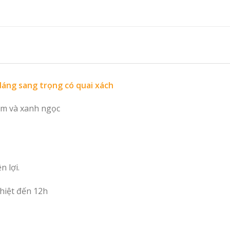
dáng sang trọng có quai xách
em và xanh ngọc
n lợi.
nhiệt đến 12h