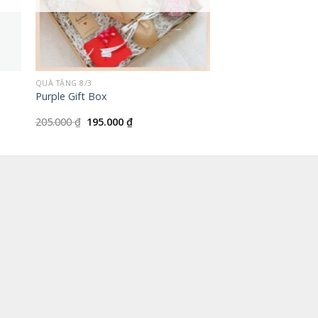
+
QUÀ TẶNG 8/3
Purple Gift Box
Giá
Giá
205.000
₫
195.000
₫
gốc
hiện
là:
tại
205.000 ₫.
là:
195.000 ₫.