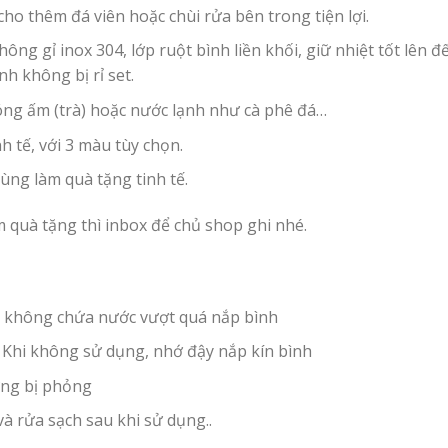
ho thêm đá viên hoặc chùi rửa bên trong tiện lợi.
hông gỉ inox 304, lớp ruột bình liền khối, giữ nhiệt tốt lên
nh không bị rỉ set.
óng ấm (trà) hoặc nước lạnh như cà phê đá…
nh tế, với 3 màu tùy chọn.
ùng làm quà tặng tinh tế.
m quà tặng thì inbox để chủ shop ghi nhé.
 không chứa nước vượt quá nắp bình
Khi không sử dụng, nhớ đậy nắp kín bình
ừng bị phỏng
và rửa sạch sau khi sử dụng..