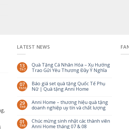
LATEST NEWS
FA
Quà Tặng Cá Nhân Hóa – Xu Hướng
13
Th7
Trao Gửi Yêu Thương Đầy Ý Nghĩa
Báo giá set quà tặng Quốc Tế Phụ
07
Th10
Nữ | Quà tặng Anni Home
Anni Home – thương hiệu quà tặng
29
Th9
doanh nghiệp uy tín và chất lượng
g,
Chúc mừng sinh nhật các thành viên
01
Th9
Anni Home tháng 07 & 08
i