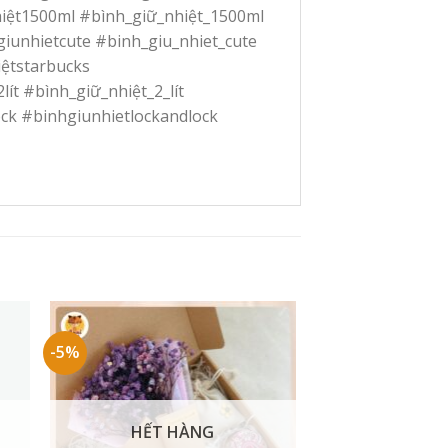
iệt1500ml #bình_giữ_nhiệt_1500ml
iunhietcute #binh_giu_nhiet_cute
iệtstarbucks
ít #bình_giữ_nhiệt_2_lít
ock #binhgiunhietlockandlock
-5%
HẾT HÀNG