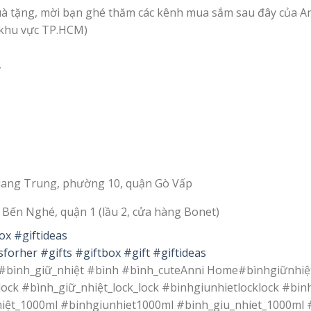
quà tặng, mời bạn ghé thăm các kênh mua sắm sau đây của A
 khu vực TP.HCM)
y
ang Trung, phường 10, quận Gò Vấp
Bến Nghé, quận 1 (lầu 2, cửa hàng Bonet)
ox
#giftideas
sforher
#gifts
#giftbox
#gift
#giftideas
 #bình_giữ_nhiệt #bình #bình_cuteAnni Home#bìnhgiữnhiệt
ock #bình_giữ_nhiệt_lock_lock #binhgiunhietlocklock #binh
iệt_1000ml #binhgiunhiet1000ml #binh_giu_nhiet_1000ml