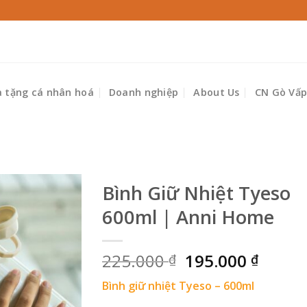
 tặng cá nhân hoá
Doanh nghiệp
About Us
CN Gò Vấ
Bình Giữ Nhiệt Tyeso
600ml | Anni Home
Giá
Giá
225.000
195.000
₫
₫
gốc
hiện
Bình giữ nhiệt Tyeso – 600ml
là:
tại