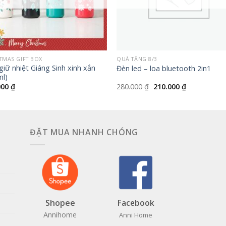
+
TMAS GIFT BOX
QUÀ TẶNG 8/3
giữ nhiệt Giáng Sinh xinh xắn
Đèn led – loa bluetooth 2in1
ml)
Giá
Giá
000
₫
280.000
₫
210.000
₫
gốc
hiện
là:
tại
280.000 ₫.
là:
210.000 ₫.
ĐẶT MUA NHANH CHÓNG
Shopee
Facebook
Annihome
Anni Home