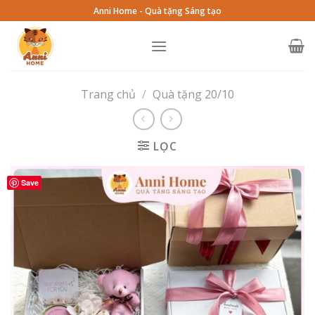
Skip
Anni Home - Quà tặng Sáng tạo
to
content
Trang chủ
/
Quà tặng 20/10
LỌC
Save