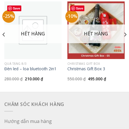
Save
Save
-25%
-10%
HẾT HÀNG
HẾT HÀNG
QUÀ TẶNG 8/3
CHRISTMAS GIFT BOX
Đèn led – loa bluetooth 2in1
Christmas Gift Box 3
Giá
Giá
Giá
Giá
280.000
₫
210.000
₫
550.000
₫
495.000
₫
gốc
hiện
gốc
hiện
là:
tại
là:
tại
280.000 ₫.
là:
550.000 ₫.
là:
210.000 ₫.
495.000 ₫.
CHĂM SÓC KHÁCH HÀNG
Hướng dẫn mua hàng