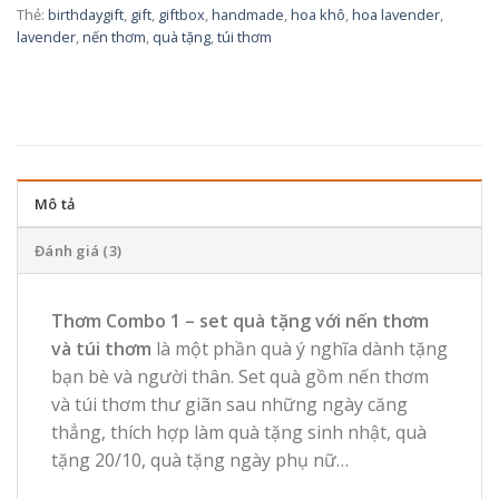
Thẻ:
birthdaygift
,
gift
,
giftbox
,
handmade
,
hoa khô
,
hoa lavender
,
lavender
,
nến thơm
,
quà tặng
,
túi thơm
Mô tả
Đánh giá (3)
Thơm Combo 1 – set quà tặng với nến thơm
và túi thơm
là
một phần quà ý nghĩa dành tặng
bạn bè và người thân. Set quà gồm nến thơm
và túi thơm thư giãn sau những ngày căng
thẳng, thích hợp làm quà tặng sinh nhật, quà
tặng 20/10, quà tặng ngày phụ nữ…