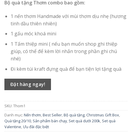
Bộ quà tặng Thơm combo bao gồm:
1 nến thơm Handmade với mùi thơm dịu nhẹ (hương
tinh dầu thiên nhiên)
1 gấu móc khoá mini
1 Tấm thiệp mini ( nếu bạn muốn shop ghi thiệp
giúp, có thể để kèm lời nhắn trong phần ghi chú
nhé)
Đi kèm túi kraft đựng quà để bạn tiện lợi tặng quà
Đặt hàng ngay!
SKU:
Thom1
Danh mục:
Nến thơm
,
Best Seller
,
Bộ quà tặng
,
Christmas Gift Box
,
Quà tặng 20/10
,
Sản phẩm bán chạy
,
Set quà dưới 200k
,
Set quà
Valentine
,
Ưu đãi đặc biệt