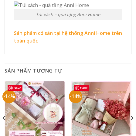
Túi xách – quà tặng Anni Home
Sản phẩm có sẵn tại hệ thống Anni Home trên
toàn quốc
SẢN PHẨM TƯƠNG TỰ
Save
Save
-14%
-14%