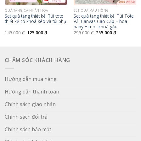
QUÀ TẶNG CÁ NHÂN HOÁ
SET QUÀ MÀU HỒNG
Set quà tặng thiết kế: Túi tote
Set quà tặng thiết kế: Túi Tote
thiết kế có khoá kéo và túi phụ
Vải Canvas Cao Cấp + hoa
baby + móc khoá gấu
Giá
Giá
Giá
Giá
145.000
₫
125.000
₫
295.000
₫
255.000
₫
gốc
hiện
gốc
hiện
là:
tại
là:
tại
145.000 ₫.
là:
295.000 ₫.
là:
125.000 ₫.
255.000 ₫.
CHĂM SÓC KHÁCH HÀNG
Hướng dẫn mua hàng
Hướng dẫn thanh toán
Chính sách giao nhận
Chính sách đổi trả
Chính sách bảo mật