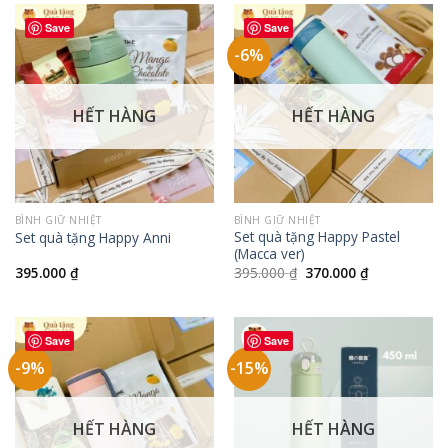
410.000 ₫.
Save
Save
-6%
HẾT HÀNG
HẾT HÀNG
BÌNH GIỮ NHIỆT
BÌNH GIỮ NHIỆT
Set quà tặng Happy Pastel
Set quà tặng Happy Anni
(Macca ver)
Giá
Giá
395.000
₫
395.000
₫
370.000
₫
gốc
hiện
là:
tại
395.000 ₫.
là:
370.000 ₫.
Save
Save
-9%
-15%
HẾT HÀNG
HẾT HÀNG