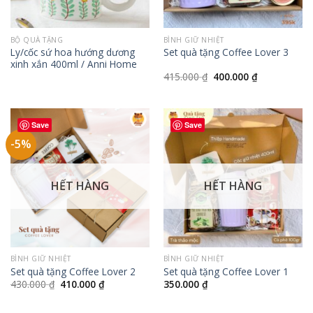
BỘ QUÀ TẶNG
BÌNH GIỮ NHIỆT
Ly/cốc sứ hoa hướng dương
Set quà tặng Coffee Lover 3
xinh xắn 400ml / Anni Home
Giá
Giá
415.000
₫
400.000
₫
gốc
hiện
là:
tại
415.000 ₫.
là:
400.000 ₫.
Save
Save
-5%
HẾT HÀNG
HẾT HÀNG
BÌNH GIỮ NHIỆT
BÌNH GIỮ NHIỆT
Set quà tặng Coffee Lover 2
Set quà tặng Coffee Lover 1
Giá
Giá
430.000
₫
410.000
₫
350.000
₫
gốc
hiện
là:
tại
430.000 ₫.
là: