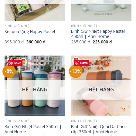
BÌNH GIỮ NHIỆT
BÌNH GIỮ NHIỆT
Bình Giữ Nhiệt Happy Pastel
Set quà tặng Happy Pastel
450ml | Anni Home
Giá
Giá
Giá
Giá
395.000
₫
360.000
₫
265.000
₫
225.000
₫
gốc
hiện
gốc
hiện
là:
tại
là:
tại
395.000 ₫.
là:
265.000 ₫.
là:
360.000 ₫.
225.000 ₫.
Save
Save
-8%
-13%
HẾT HÀNG
HẾT HÀNG
BÌNH GIỮ NHIỆT
BÌNH GIỮ NHIỆT
Bình Giữ Nhiệt Pastel 350ml |
Bình Giữ Nhiệt Quai Da Cao
Anni Home
cấp 330ml | Anni Home