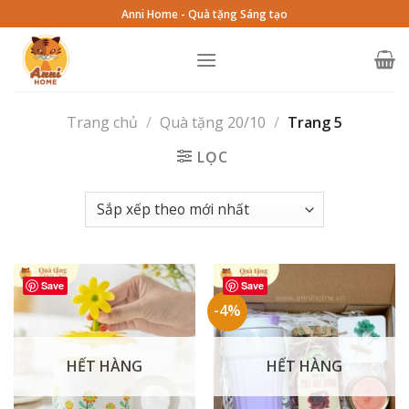
Skip
Anni Home - Quà tặng Sáng tạo
to
content
Trang chủ
/
Quà tặng 20/10
/
Trang 5
LỌC
Save
Save
-4%
HẾT HÀNG
HẾT HÀNG