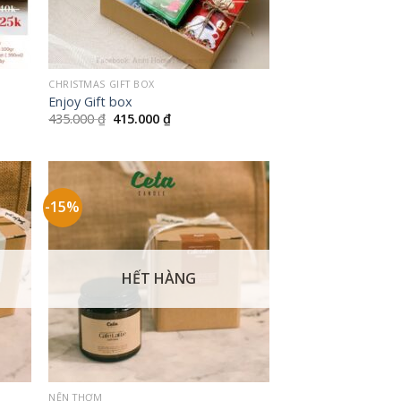
+
CHRISTMAS GIFT BOX
Enjoy Gift box
Giá
Giá
435.000
₫
415.000
₫
gốc
hiện
là:
tại
435.000 ₫.
là:
415.000 ₫.
-15%
HẾT HÀNG
+
NẾN THƠM