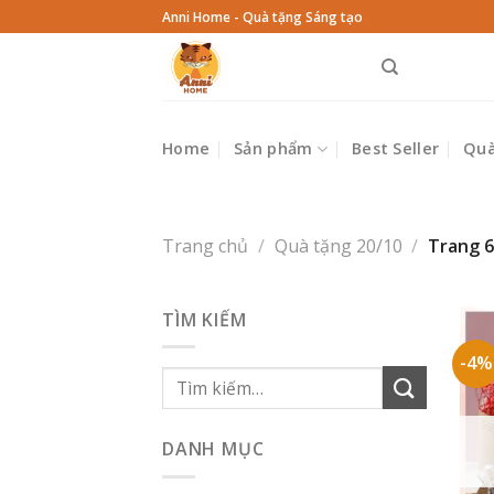
Skip
Anni Home - Quà tặng Sáng tạo
to
content
Home
Sản phẩm
Best Seller
Quà
Trang chủ
/
Quà tặng 20/10
/
Trang 
TÌM KIẾM
-4%
Tìm
kiếm:
DANH MỤC