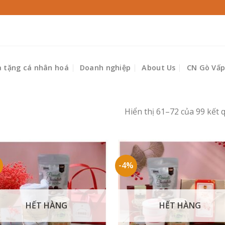
 tặng cá nhân hoá
Doanh nghiệp
About Us
CN Gò Vấ
Hiển thị 61–72 của 99 kết 
6
-4%
HẾT HÀNG
HẾT HÀNG