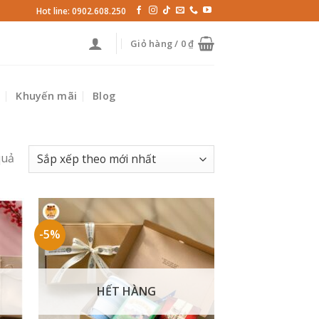
Hot line: 0902.608.250
Giỏ hàng /
0
₫
p
Khuyến mãi
Blog
quả
-5%
HẾT HÀNG