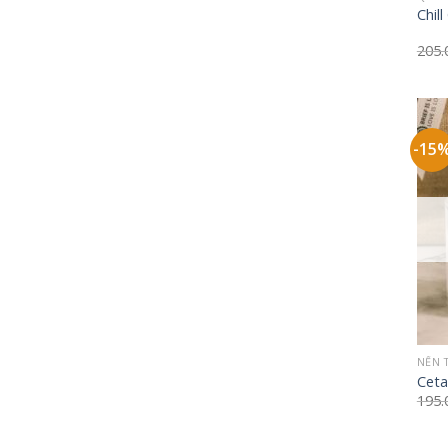
Chill
205
-15
+
NẾN 
Ceta
195