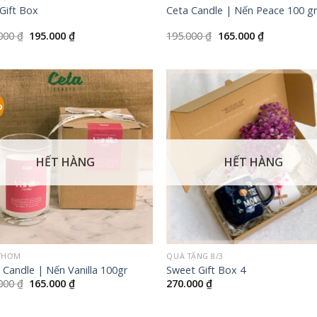
 Gift Box
Ceta Candle | Nến Peace 100 g
Giá
Giá
Giá
Giá
.000
₫
195.000
₫
195.000
₫
165.000
₫
gốc
hiện
gốc
hiện
là:
tại
là:
tại
205.000 ₫.
là:
195.000 ₫.
là:
195.000 ₫.
165.000 ₫.
%
HẾT HÀNG
HẾT HÀNG
+
THƠM
QUÀ TẶNG 8/3
 Candle | Nến Vanilla 100gr
Sweet Gift Box 4
Giá
Giá
.000
₫
165.000
₫
270.000
₫
gốc
hiện
là:
tại
195.000 ₫.
là: