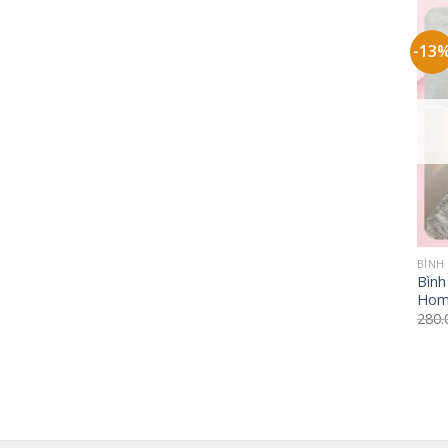
-13
+
BÌNH
Bình
Hom
280