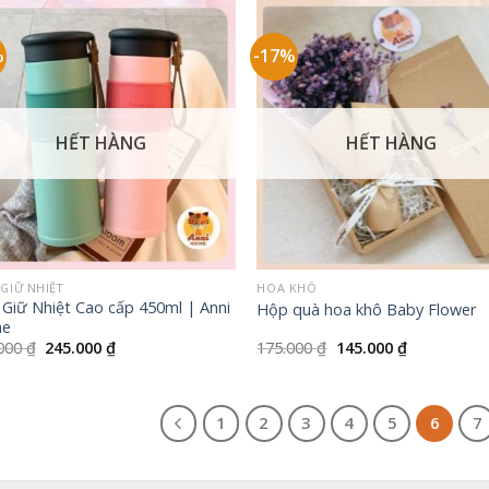
165.000 ₫.
%
-17%
HẾT HÀNG
HẾT HÀNG
+
 GIỮ NHIỆT
HOA KHÔ
 Giữ Nhiệt Cao cấp 450ml | Anni
Hộp quà hoa khô Baby Flower
e
Giá
Giá
Giá
Giá
.000
₫
245.000
₫
175.000
₫
145.000
₫
gốc
hiện
gốc
hiện
là:
tại
là:
tại
280.000 ₫.
là:
175.000 ₫.
là:
245.000 ₫.
145.000 ₫.
1
2
3
4
5
6
7