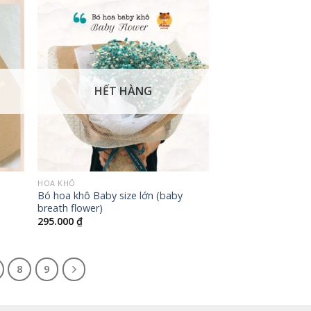
HẾT HÀNG
+
HOA KHÔ
Bó hoa khô Baby size lớn (baby
breath flower)
295.000
₫
8
9