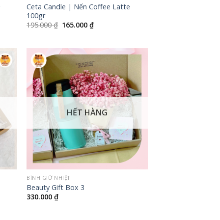
Ceta Candle | Nến Coffee Latte
r
100gr
Giá
Giá
195.000
₫
165.000
₫
gốc
hiện
là:
tại
195.000 ₫.
là:
165.000 ₫.
HẾT HÀNG
+
BÌNH GIỮ NHIỆT
Beauty Gift Box 3
330.000
₫