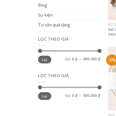
Blog
Sự kiện
+
Tư vấn quà tặng
BST 
Set 
340
LỌC THEO GIÁ
Giá
Giá
Giá:
0 ₫
—
895.000 ₫
-5%
Lọc
tối
tối
thiểu
đa
LỌC THEO GIÁ
Giá
Giá
Giá:
0 ₫
—
895.000 ₫
Lọc
tối
tối
thiểu
đa
+
QUÀ 