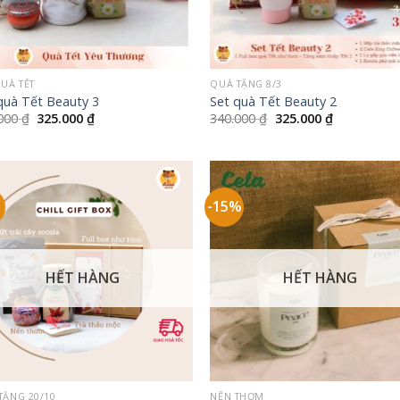
+
QUÀ TẾT
QUÀ TẶNG 8/3
quà Tết Beauty 3
Set quà Tết Beauty 2
Giá
Giá
Giá
Giá
.000
₫
325.000
₫
340.000
₫
325.000
₫
gốc
hiện
gốc
hiện
là:
tại
là:
tại
340.000 ₫.
là:
340.000 ₫.
là:
325.000 ₫.
325.000 ₫.
-15%
HẾT HÀNG
HẾT HÀNG
+
TẶNG 20/10
NẾN THƠM