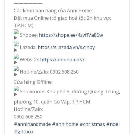
——————
Các kênh bán hàng của Anni Home:
Đặt mua Online (có giao hoả tốc 2h khu vực
TP.HCM):
Shopee:
https://shope.ee/4zvffVa85w
Lazada:
https://s.lazada.vn/s.cjhby
Website:
https://annihome.vn
Hotline/Zalo: 0902.608.250
Cửa hàng Offline:
Showroom: Khu phố 5, đường Quang Trung,
phường 10, quận Gò Vấp, TP.HCM
Hotline/Zalo:
0902.608.250
#annihandmade
#annihome
#christmas
#noel
#giftbox