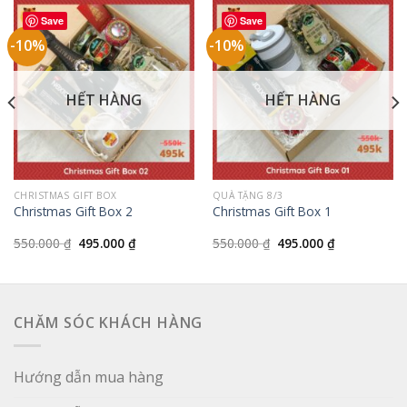
Save
Save
-10%
-10%
HẾT HÀNG
HẾT HÀNG
CHRISTMAS GIFT BOX
QUÀ TẶNG 8/3
Christmas Gift Box 2
Christmas Gift Box 1
Giá
Giá
Giá
Giá
550.000
₫
495.000
₫
550.000
₫
495.000
₫
gốc
hiện
gốc
hiện
là:
tại
là:
tại
550.000 ₫.
là:
550.000 ₫.
là:
495.000 ₫.
495.000 ₫.
CHĂM SÓC KHÁCH HÀNG
Hướng dẫn mua hàng