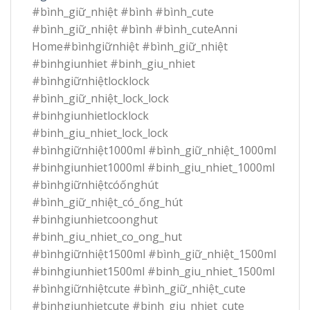
#bình_giữ_nhiệt #bình #bình_cute
#bình_giữ_nhiệt #bình #bình_cuteAnni
Home#bìnhgiữnhiệt #bình_giữ_nhiệt
#binhgiunhiet #binh_giu_nhiet
#bìnhgiữnhiệtlocklock
#bình_giữ_nhiệt_lock_lock
#binhgiunhietlocklock
#binh_giu_nhiet_lock_lock
#bìnhgiữnhiệt1000ml #bình_giữ_nhiệt_1000ml
#binhgiunhiet1000ml #binh_giu_nhiet_1000ml
#bìnhgiữnhiệtcóốnghút
#bình_giữ_nhiệt_có_ống_hút
#binhgiunhietcoonghut
#binh_giu_nhiet_co_ong_hut
#bìnhgiữnhiệt1500ml #bình_giữ_nhiệt_1500ml
#binhgiunhiet1500ml #binh_giu_nhiet_1500ml
#bìnhgiữnhiệtcute #bình_giữ_nhiệt_cute
#binhgiunhietcute #binh_giu_nhiet_cute