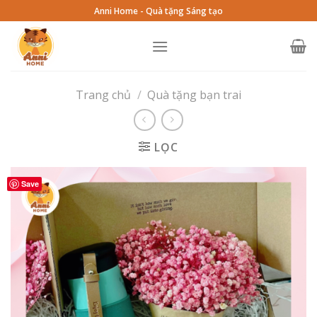
Skip
Anni Home - Quà tặng Sáng tạo
to
content
Trang chủ
/
Quà tặng bạn trai
LỌC
Save