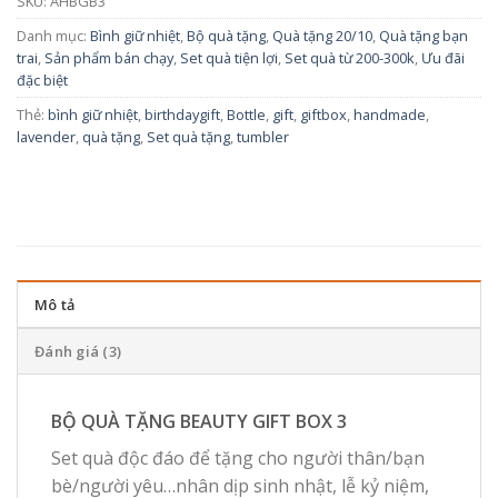
SKU:
AHBGB3
Danh mục:
Bình giữ nhiệt
,
Bộ quà tặng
,
Quà tặng 20/10
,
Quà tặng bạn
trai
,
Sản phẩm bán chạy
,
Set quà tiện lợi
,
Set quà từ 200-300k
,
Ưu đãi
đặc biệt
Thẻ:
bình giữ nhiệt
,
birthdaygift
,
Bottle
,
gift
,
giftbox
,
handmade
,
lavender
,
quà tặng
,
Set quà tặng
,
tumbler
Mô tả
Đánh giá (3)
BỘ QUÀ TẶNG BEAUTY GIFT BOX 3
Set quà độc đáo để tặng cho người thân/bạn
bè/người yêu…nhân dịp sinh nhật, lễ kỷ niệm,