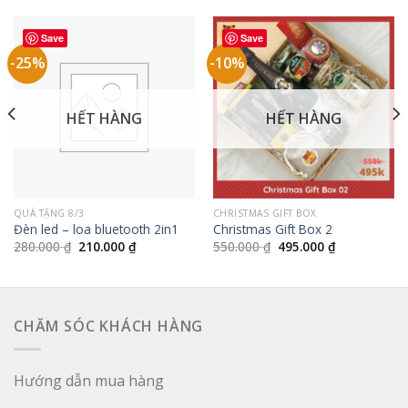
Save
Save
-25%
-10%
HẾT HÀNG
HẾT HÀNG
QUÀ TẶNG 8/3
CHRISTMAS GIFT BOX
Đèn led – loa bluetooth 2in1
Christmas Gift Box 2
Giá
Giá
Giá
Giá
280.000
₫
210.000
₫
550.000
₫
495.000
₫
gốc
hiện
gốc
hiện
là:
tại
là:
tại
280.000 ₫.
là:
550.000 ₫.
là:
210.000 ₫.
495.000 ₫.
CHĂM SÓC KHÁCH HÀNG
Hướng dẫn mua hàng