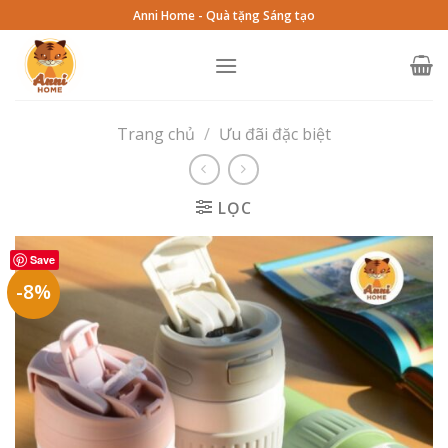
Skip
Anni Home - Quà tặng Sáng tạo
to
content
Trang chủ
/
Ưu đãi đặc biệt
LỌC
Save
-8%