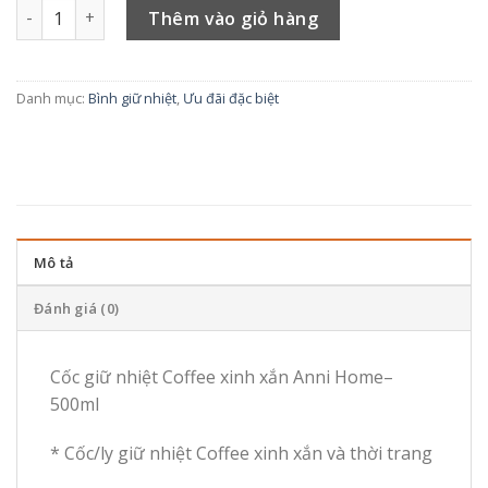
Cốc ly giữ nhiệt Coffee xinh xắn Anni Home– 500ml số lượng
là:
tại
Thêm vào giỏ hàng
255.000 ₫.
là:
235.000 ₫.
Danh mục:
Bình giữ nhiệt
,
Ưu đãi đặc biệt
Mô tả
Đánh giá (0)
Cốc giữ nhiệt Coffee xinh xắn Anni Home–
500ml
* Cốc/ly giữ nhiệt Coffee xinh xắn và thời trang