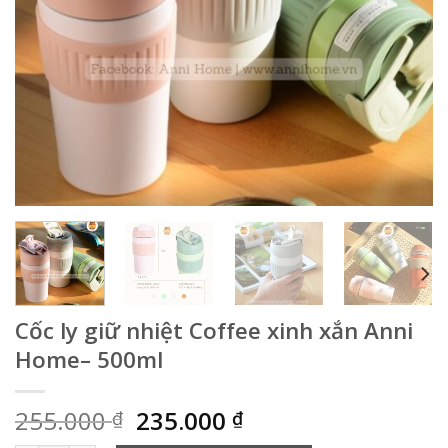
Cốc ly giữ nhiệt Coffee xinh xắn Anni
Home– 500ml
Giá
Giá
255.000
235.000
₫
₫
gốc
hiện