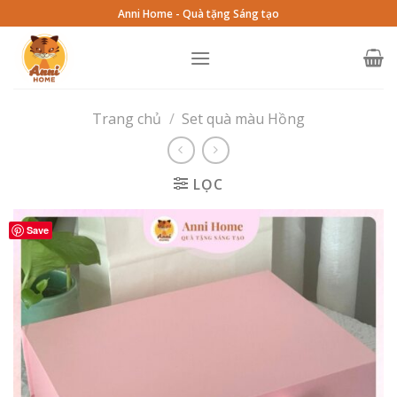
Skip
Anni Home - Quà tặng Sáng tạo
to
content
Trang chủ
/
Set quà màu Hồng
LỌC
Save