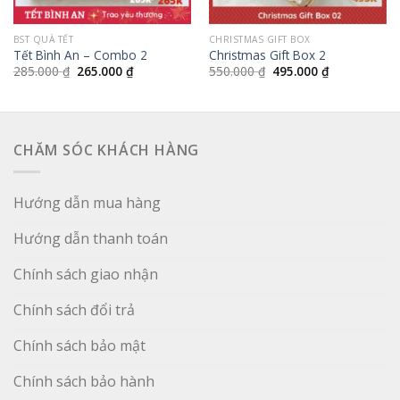
BST QUÀ TẾT
CHRISTMAS GIFT BOX
Tết Bình An – Combo 2
Christmas Gift Box 2
Giá
Giá
Giá
Giá
285.000
₫
265.000
₫
550.000
₫
495.000
₫
gốc
hiện
gốc
hiện
là:
tại
là:
tại
285.000 ₫.
là:
550.000 ₫.
là:
265.000 ₫.
495.000 ₫.
CHĂM SÓC KHÁCH HÀNG
Hướng dẫn mua hàng
Hướng dẫn thanh toán
Chính sách giao nhận
Chính sách đổi trả
Chính sách bảo mật
Chính sách bảo hành