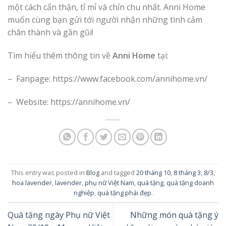
một cách cẩn thận, tỉ mỉ và chỉn chu nhất. Anni Home
muốn cùng bạn gửi tới người nhận những tình cảm
chân thành và gần gũi!
Tìm hiểu thêm thông tin về
Anni Home
tại:
– Fanpage: https://www.facebook.com/annihome.vn/
– Website: https://annihome.vn/
This entry was posted in
Blog
and tagged
20 tháng 10
,
8 tháng 3
,
8/3
,
hoa lavender
,
lavender
,
phụ nữ Việt Nam
,
quà tặng
,
quà tặng doanh
nghiệp
,
quà tặng phái đẹp
.
Quà tặng ngày Phụ nữ Việt
Những món quà tặng ý