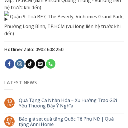
Vấp, TP.HCM (Gần Vincom Quang Trung - vui lòng liên
hệ trước khi đến)
Quận 9: Toà BE7, The Beverly, Vinhomes Grand Park,
Phường Long Bình, TP.HCM (vui lòng liên hệ trước khi
đến)
Hotline/ Zalo: 0902 608 250
LATEST NEWS
Quà Tặng Cá Nhân Hóa – Xu Hướng Trao Gửi
13
Th7
Yêu Thương Đầy Ý Nghĩa
Báo giá set quà tặng Quốc Tế Phụ Nữ | Quà
07
Th10
tặng Anni Home