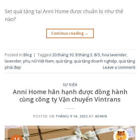
Set quà tặng tại Anni Home được chuẩn bị như thế
nào?
Continue reading
→
Posted in
Blog
|
Tagged
20 tháng 10
,
8 tháng 3
,
8/3
,
hoa lavender
,
lavender
,
phụ nữ Việt Nam
,
quà tặng
,
quà tặng doanh nghiệp
,
quà tặng
phái đẹp
Leave a comment
SỰ KIỆN
Anni Home hân hạnh được đồng hành
cùng công ty Vận chuyển Vintrans
POSTED ON
THÁNG 9 14, 2022
BY
ADMIN
14