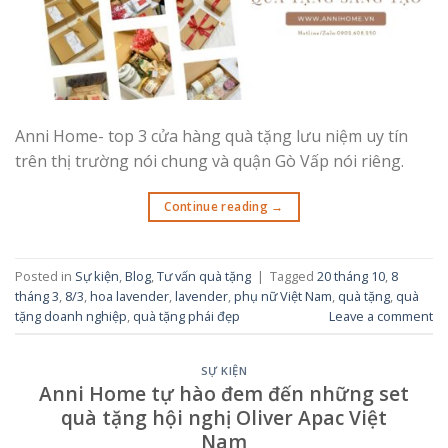
Anni Home- top 3 cửa hàng quà tặng lưu niệm uy tín
trên thị trường nói chung và quận Gò Vấp nói riêng.
Continue reading
→
Posted in
Sự kiện
,
Blog
,
Tư vấn quà tặng
|
Tagged
20 tháng 10
,
8
tháng 3
,
8/3
,
hoa lavender
,
lavender
,
phụ nữ Việt Nam
,
quà tặng
,
quà
tặng doanh nghiệp
,
quà tặng phái đẹp
Leave a comment
SỰ KIỆN
Anni Home tự hào đem đến những set
quà tặng hội nghị Oliver Apac Việt
Nam