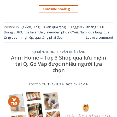
Continue reading
→
Posted in
Sự kiện
,
Blog
,
Tư vấn quà tặng
|
Tagged
20 tháng 10
,
8
tháng 3
,
8/3
,
hoa lavender
,
lavender
,
phụ nữ Việt Nam
,
quà tặng
,
quà
tặng doanh nghiệp
,
quà tặng phái đẹp
Leave a comment
SỰ KIỆN
,
BLOG
,
TƯ VẤN QUÀ TẶNG
Anni Home – Top 3 Shop quà lưu niệm
tại Q. Gò Vấp được nhiều người lựa
chọn
POSTED ON
THÁNG 5 6, 2023
BY
ADMIN
06
Th5