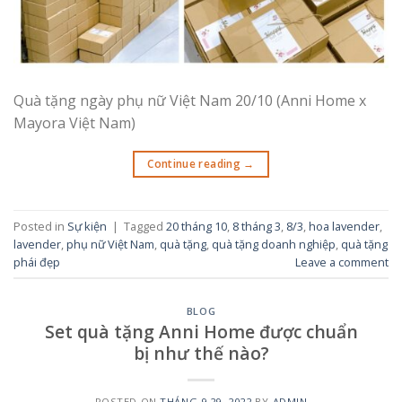
Quà tặng ngày phụ nữ Việt Nam 20/10 (Anni Home x
Mayora Việt Nam)
Continue reading
→
Posted in
Sự kiện
|
Tagged
20 tháng 10
,
8 tháng 3
,
8/3
,
hoa lavender
,
lavender
,
phụ nữ Việt Nam
,
quà tặng
,
quà tặng doanh nghiệp
,
quà tặng
phái đẹp
Leave a comment
BLOG
Set quà tặng Anni Home được chuẩn
bị như thế nào?
POSTED ON
THÁNG 9 29, 2022
BY
ADMIN