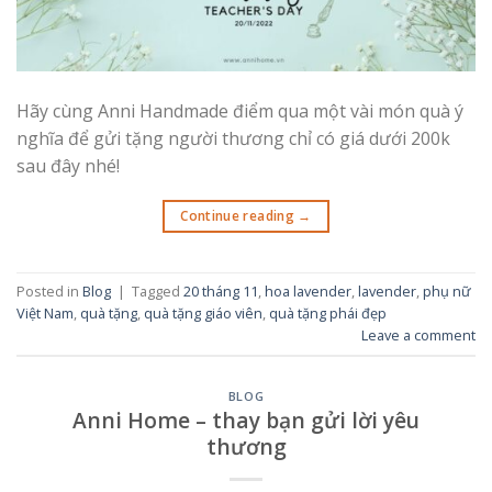
Hãy cùng Anni Handmade điểm qua một vài món quà ý
nghĩa để gửi tặng người thương chỉ có giá dưới 200k
sau đây nhé!
Continue reading
→
Posted in
Blog
|
Tagged
20 tháng 11
,
hoa lavender
,
lavender
,
phụ nữ
Việt Nam
,
quà tặng
,
quà tặng giáo viên
,
quà tặng phái đẹp
Leave a comment
BLOG
Anni Home – thay bạn gửi lời yêu
thương