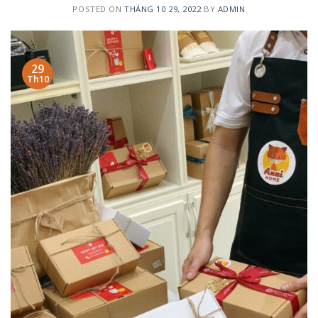
POSTED ON
THÁNG 10 29, 2022
BY
ADMIN
29
Th10