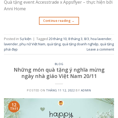
Quà tặng event Accesstrade x Appsflyer – thực hiện bởi
Anni Home
Continue reading
→
Posted in
Sự kiện
|
Tagged
20 tháng 10
,
8 tháng 3
,
8/3
,
hoa lavender
,
lavender
,
phụ nữ Việt Nam
,
quà tặng
,
quà tặng doanh nghiệp
,
quà tặng
phái đẹp
Leave a comment
BLOG
Những món quà tặng ý nghĩa mừng
ngày nhà giáo Việt Nam 20/11
POSTED ON
THÁNG 11 12, 2022
BY
ADMIN
12
Th11