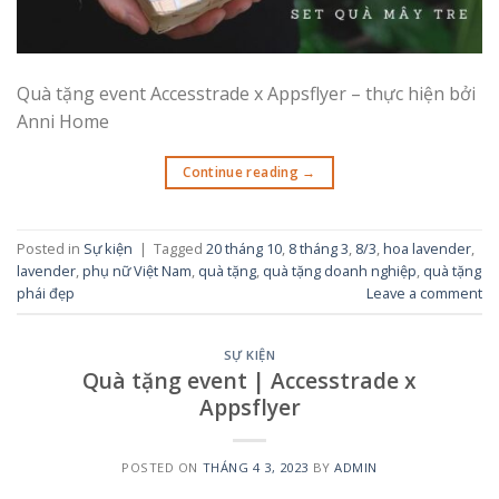
Quà tặng event Accesstrade x Appsflyer – thực hiện bởi
Anni Home
Continue reading
→
Posted in
Sự kiện
|
Tagged
20 tháng 10
,
8 tháng 3
,
8/3
,
hoa lavender
,
lavender
,
phụ nữ Việt Nam
,
quà tặng
,
quà tặng doanh nghiệp
,
quà tặng
phái đẹp
Leave a comment
SỰ KIỆN
Quà tặng event | Accesstrade x
Appsflyer
POSTED ON
THÁNG 4 3, 2023
BY
ADMIN