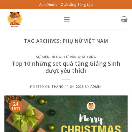
Skip
Anni Home - Quà tặng Sáng tạo
to
content
TAG ARCHIVES:
PHỤ NỮ VIỆT NAM
SỰ KIỆN
,
BLOG
,
TƯ VẤN QUÀ TẶNG
Top 10 những set quà tặng Giáng Sinh
được yêu thích
POSTED ON
THÁNG 11 24, 2023
BY
ADMIN
24
Th11