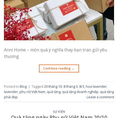
Anni Home – món quà ý nghĩa thay bạn trao gửi yêu
thương
Continue reading
→
Posted in
Blog
|
Tagged
20 tháng 10
,
8 tháng 3
,
8/3
,
hoa lavender
,
lavender
,
phụ nữ Việt Nam
,
quà tặng
,
quà tặng doanh nghiệp
,
quà tặng
phái đẹp
Leave a comment
SỰ KIỆN
Quà tặng ngày Phụ nữ Việt Nam 20/10