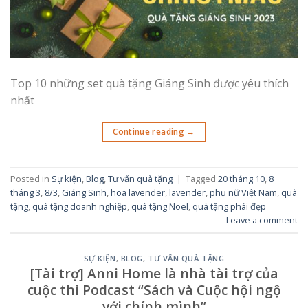
Top 10 những set quà tặng Giáng Sinh được yêu thích
nhất
Continue reading
→
Posted in
Sự kiện
,
Blog
,
Tư vấn quà tặng
|
Tagged
20 tháng 10
,
8
tháng 3
,
8/3
,
Giáng Sinh
,
hoa lavender
,
lavender
,
phụ nữ Việt Nam
,
quà
tặng
,
quà tặng doanh nghiệp
,
quà tặng Noel
,
quà tặng phái đẹp
Leave a comment
SỰ KIỆN
,
BLOG
,
TƯ VẤN QUÀ TẶNG
[Tài trợ] Anni Home là nhà tài trợ của
cuộc thi Podcast “Sách và Cuộc hội ngộ
với chính mình”