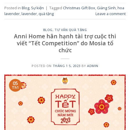
Posted in
Blog
,
Sự kiện
|
Tagged
Christmas Gift Box
,
Giáng Sinh
,
hoa
lavender
,
lavender
,
quà tặng
Leave a comment
BLOG
,
TƯ VẤN QUÀ TẶNG
Anni Home hân hạnh tài trợ cuộc thi
viết “Tết Competition” do Mosia tổ
chức
POSTED ON
THÁNG 1 5, 2023
BY
ADMIN
05
Th1