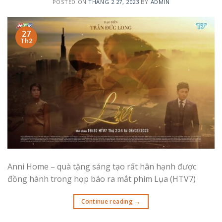
POSTED ON
THÁNG 2 27, 2023
BY
ADMIN
27
Th2
Anni Home – quà tặng sáng tạo rất hân hạnh được
đồng hành trong họp báo ra mắt phim Lụa (HTV7)
Continue reading
→