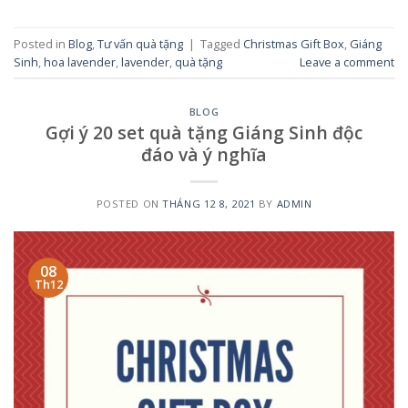
Posted in
Blog
,
Tư vấn quà tặng
|
Tagged
Christmas Gift Box
,
Giáng
Sinh
,
hoa lavender
,
lavender
,
quà tặng
Leave a comment
BLOG
Gợi ý 20 set quà tặng Giáng Sinh độc
đáo và ý nghĩa
POSTED ON
THÁNG 12 8, 2021
BY
ADMIN
08
Th12