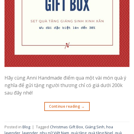
Hãy cùng Anni Handmade điểm qua một vài món quà ý
nghĩa để gửi tặng người thương chỉ có giá dưới 200k
sau đây nhé!
Continue reading
→
Posted in
Blog
|
Tagged
Christmas Gift Box
,
Giáng Sinh
,
hoa
lavender
,
lavender
,
phụ nữ Việt Nam
,
quà tặng
,
quà tặng Noel
,
quà