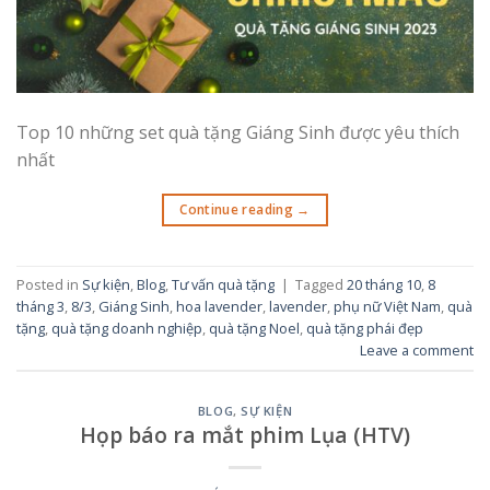
Top 10 những set quà tặng Giáng Sinh được yêu thích
nhất
Continue reading
→
Posted in
Sự kiện
,
Blog
,
Tư vấn quà tặng
|
Tagged
20 tháng 10
,
8
tháng 3
,
8/3
,
Giáng Sinh
,
hoa lavender
,
lavender
,
phụ nữ Việt Nam
,
quà
tặng
,
quà tặng doanh nghiệp
,
quà tặng Noel
,
quà tặng phái đẹp
Leave a comment
BLOG
,
SỰ KIỆN
Họp báo ra mắt phim Lụa (HTV)