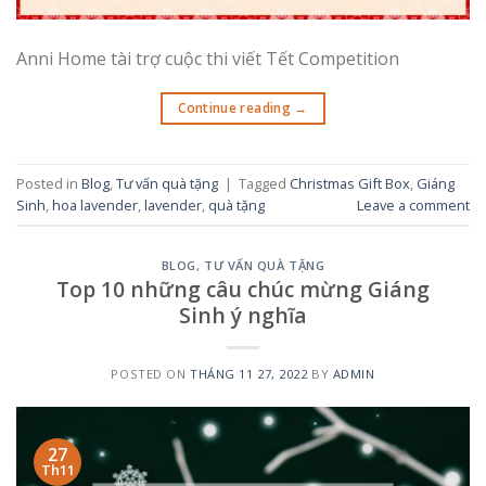
Anni Home tài trợ cuộc thi viết Tết Competition
Continue reading
→
Posted in
Blog
,
Tư vấn quà tặng
|
Tagged
Christmas Gift Box
,
Giáng
Sinh
,
hoa lavender
,
lavender
,
quà tặng
Leave a comment
BLOG
,
TƯ VẤN QUÀ TẶNG
Top 10 những câu chúc mừng Giáng
Sinh ý nghĩa
POSTED ON
THÁNG 11 27, 2022
BY
ADMIN
27
Th11