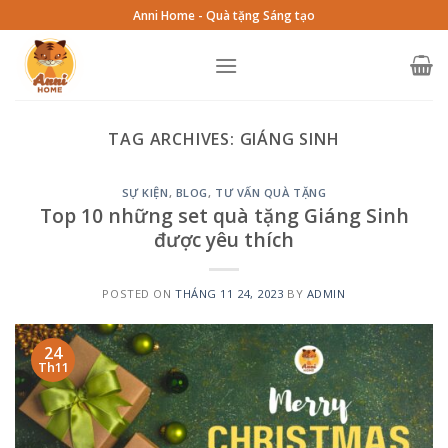
Skip
Anni Home - Quà tặng Sáng tạo
to
content
TAG ARCHIVES:
GIÁNG SINH
SỰ KIỆN
,
BLOG
,
TƯ VẤN QUÀ TẶNG
Top 10 những set quà tặng Giáng Sinh
được yêu thích
POSTED ON
THÁNG 11 24, 2023
BY
ADMIN
24
Th11