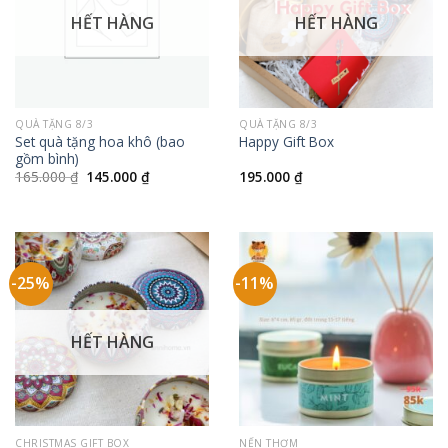
HẾT HÀNG
HẾT HÀNG
QUÀ TẶNG 8/3
QUÀ TẶNG 8/3
Set quà tặng hoa khô (bao
Happy Gift Box
gồm bình)
Giá
Giá
165.000
₫
145.000
₫
195.000
₫
gốc
hiện
là:
tại
165.000 ₫.
là:
145.000 ₫.
-25%
-11%
HẾT HÀNG
CHRISTMAS GIFT BOX
NẾN THƠM