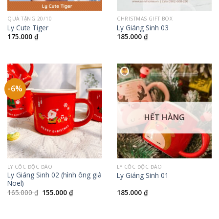
QUÀ TẶNG 20/10
CHRISTMAS GIFT BOX
Ly Cute Tiger
Ly Giáng Sinh 03
175.000
₫
185.000
₫
-6%
HẾT HÀNG
LY CỐC ĐỘC ĐÁO
LY CỐC ĐỘC ĐÁO
Ly Giáng Sinh 02 (hình ông già
Ly Giáng Sinh 01
Noel)
Giá
Giá
165.000
₫
155.000
₫
185.000
₫
gốc
hiện
là:
tại
165.000 ₫.
là:
155.000 ₫.