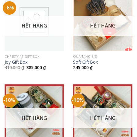
-6%
HẾT HÀNG
HẾT HÀNG
CHRISTMAS GIFT BOX
QUÀ TẶNG 8/3
Joy Gift Box
Soft Gift Box
Giá
Giá
410.000
₫
385.000
₫
245.000
₫
gốc
hiện
là:
tại
410.000 ₫.
là:
385.000 ₫.
-10%
-10%
HẾT HÀNG
HẾT HÀNG