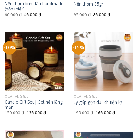
Nến thơm tinh dầu handmade
Nến thơm 85gr
(hộp thiếc)
Giá
Giá
Giá
Giá
60.000
₫
45.000
₫
95.000
₫
85.000
₫
gốc
hiện
gốc
hiện
là:
tại
là:
tại
60.000 ₫.
là:
95.000 ₫.
là:
45.000 ₫.
85.000 ₫.
-10%
-15%
QUÀ TẶNG 8/3
QUÀ TẶNG 8/3
Candle Gift Set | Set nến lãng
Ly gấp gọn du lịch tiện lợi
mạn
Giá
Giá
Giá
Giá
150.000
₫
135.000
₫
195.000
₫
165.000
₫
gốc
hiện
gốc
hiện
là:
tại
là:
tại
150.000 ₫.
là:
195.000 ₫.
là:
135.000 ₫.
165.000 ₫.