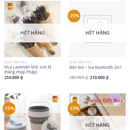
-25%
HẾT HÀNG
HẾT HÀNG
QUÀ TẶNG 8/3
QUÀ TẶNG 8/3
Hoa Lavender khô size M
Đèn led – loa bluetooth 2in1
(hàng nhập Pháp)
Giá
Giá
250.000
₫
280.000
₫
210.000
₫
gốc
hiện
là:
tại
280.000 ₫.
là:
210.000 ₫.
-15%
-33%
HẾT HÀNG