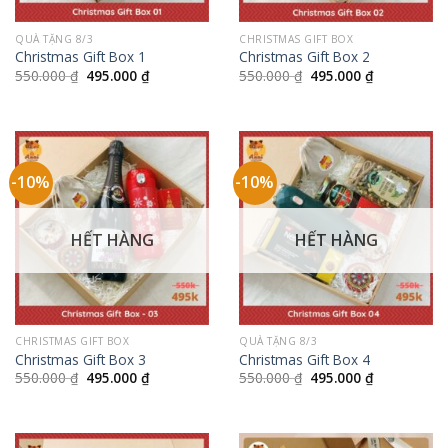
QUÀ TẶNG 8/3
CHRISTMAS GIFT BOX
Christmas Gift Box 1
Christmas Gift Box 2
Giá
Giá
Giá
Giá
550.000
₫
495.000
₫
550.000
₫
495.000
₫
gốc
hiện
gốc
hiện
là:
tại
là:
tại
550.000 ₫.
là:
550.000 ₫.
là:
495.000 ₫.
495.000 ₫.
-10%
-10%
HẾT HÀNG
HẾT HÀNG
CHRISTMAS GIFT BOX
QUÀ TẶNG 8/3
Christmas Gift Box 3
Christmas Gift Box 4
Giá
Giá
Giá
Giá
550.000
₫
495.000
₫
550.000
₫
495.000
₫
gốc
hiện
gốc
hiện
là:
tại
là:
tại
550.000 ₫.
là:
550.000 ₫.
là:
495.000 ₫.
495.000 ₫.