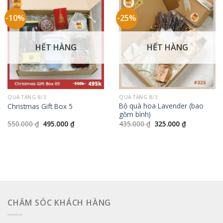
-10%
-25%
HẾT HÀNG
HẾT HÀNG
QUÀ TẶNG 8/3
QUÀ TẶNG 8/3
Bộ quà hoa Lavender (bao
Christmas Gift Box 5
gồm bình)
Giá
Giá
Giá
Giá
550.000
₫
495.000
₫
435.000
₫
325.000
₫
gốc
hiện
gốc
hiện
là:
tại
là:
tại
550.000 ₫.
là:
435.000 ₫.
là:
495.000 ₫.
325.000 ₫.
CHĂM SÓC KHÁCH HÀNG