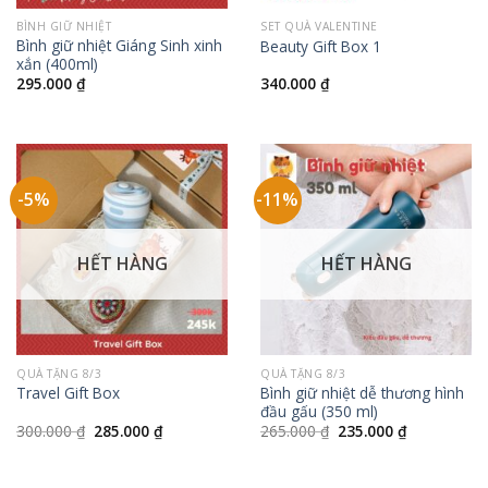
BÌNH GIỮ NHIỆT
SET QUÀ VALENTINE
Bình giữ nhiệt Giáng Sinh xinh
Beauty Gift Box 1
xắn (400ml)
295.000
₫
340.000
₫
-5%
-11%
HẾT HÀNG
HẾT HÀNG
QUÀ TẶNG 8/3
QUÀ TẶNG 8/3
Bình giữ nhiệt dễ thương hình
Travel Gift Box
đầu gấu (350 ml)
Giá
Giá
Giá
Giá
300.000
₫
285.000
₫
265.000
₫
235.000
₫
gốc
hiện
gốc
hiện
là:
tại
là:
tại
300.000 ₫.
là:
265.000 ₫.
là:
285.000 ₫.
235.000 ₫.