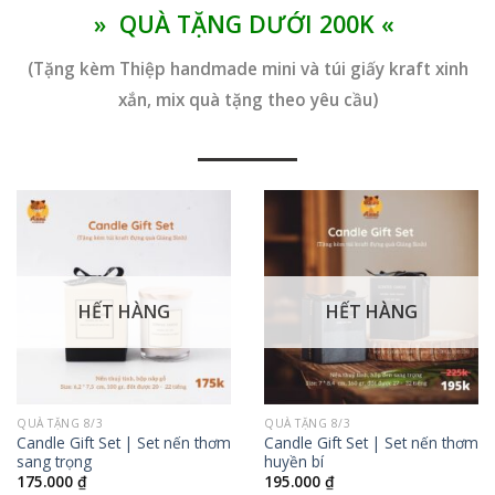
» QUÀ TẶNG DƯỚI
200K «
(Tặng kèm Thiệp handmade mini và túi giấy kraft xinh
xắn, mix quà tặng theo yêu cầu)
HẾT HÀNG
HẾT HÀNG
QUÀ TẶNG 8/3
QUÀ TẶNG 8/3
Candle Gift Set | Set nến thơm
Candle Gift Set | Set nến thơm
sang trọng
huyền bí
175.000
₫
195.000
₫