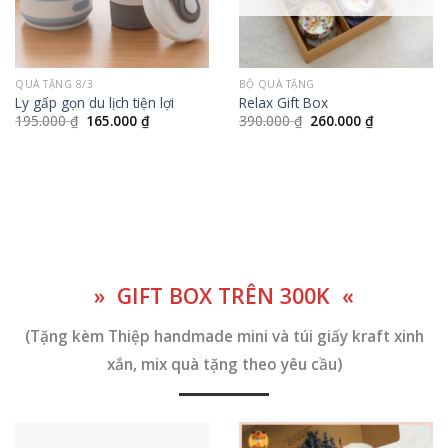
QUÀ TẶNG 8/3
BỘ QUÀ TẶNG
Ly gấp gọn du lịch tiện lợi
Relax Gift Box
Giá
Giá
Giá
Giá
195.000
₫
165.000
₫
390.000
₫
260.000
₫
gốc
hiện
gốc
hiện
là:
tại
là:
tại
195.000 ₫.
là:
390.000 ₫.
là:
165.000 ₫.
260.000 ₫.
» GIFT BOX TRÊN 300K
«
(Tặng kèm Thiệp handmade mini và túi giấy kraft xinh
xắn, mix quà tặng theo yêu cầu)